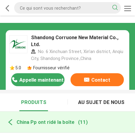
Shandong Corruone New Material Co.,
Ltd.
No. 6 Xinchuan Street, Xin'an district, Anqiu
City, Shandong Province.,China
5.0
Fournisseur vérifié
Appelle maintenant
Contact
PRODUITS
AU SUJET DE NOUS
China Pp ont ridé la boîte
(11)