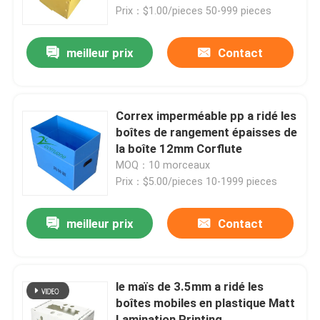
Prix：$1.00/pieces 50-999 pieces
À propos de nous
meilleur prix
Contact
Visite de l'usine
Correx imperméable pp a ridé les
Contrôle de la qualité
boîtes de rangement épaisses de
la boîte 12mm Corflute
MOQ：10 morceaux
Demandez un devis
Prix：$5.00/pieces 10-1999 pieces
Boîtes ondulées végétales
meilleur prix
Contact
Boîtes ondulées à fruit
le maïs de 3.5mm a ridé les
boîtes mobiles en plastique Matt
Garde de plastique ondulée d'arbre
Lamination Printing