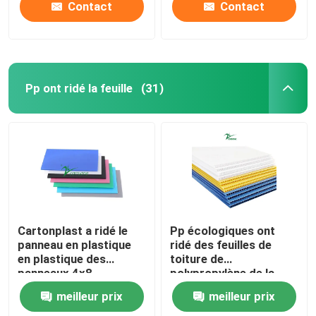
Contact
Contact
Pp ont ridé la feuille
(31)
Cartonplast a ridé le
Pp écologiques ont
panneau en plastique
ridé des feuilles de
en plastique des
toiture de
panneaux 4x8
polypropylène de la
Corruone pp réutilisé
feuille 8mm 10mm
meilleur prix
meilleur prix