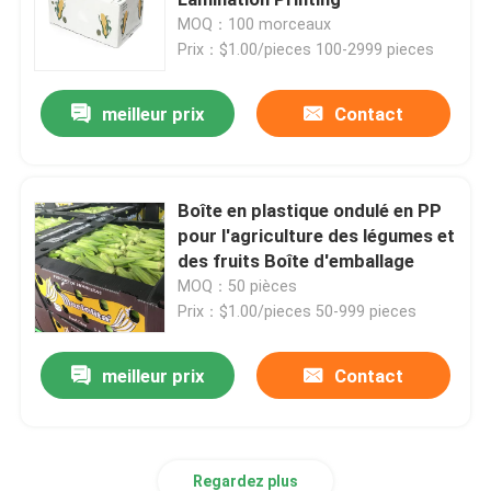
MOQ：100 morceaux
Prix：$1.00/pieces 100-2999 pieces
Conseil de Coroplast
meilleur prix
Contact
Pp ont ridé la feuille
Feuilles en plastique ondulées réutilisées
Boîte en plastique ondulé en PP
pour l'agriculture des légumes et
des fruits Boîte d'emballage
Feuille de Corflute
MOQ：50 pièces
Prix：$1.00/pieces 50-999 pieces
Couverture en plastique ondulée
meilleur prix
Contact
Boîtes ondulées de conditionnement en plastique
Pp ont ridé la boîte
Regardez plus