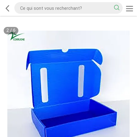
2
/
6