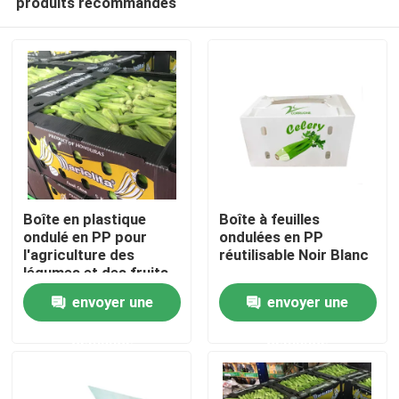
produits recommandés
Boîte en plastique
Boîte à feuilles
ondulé en PP pour
ondulées en PP
l'agriculture des
réutilisable Noir Blanc
légumes et des fruits
À la maison
Boîte d'emballage
envoyer une
envoyer une
Produits
demande
demande
Vidéos