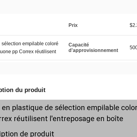
Prix
$2.
 sélection empilable coloré
Capacité
500
d'approvisionnement
ruone pp Correx réutilisent
ption du produit
 en plastique de sélection empilable colo
rex réutilisent l'entreposage en boîte
iption de produit