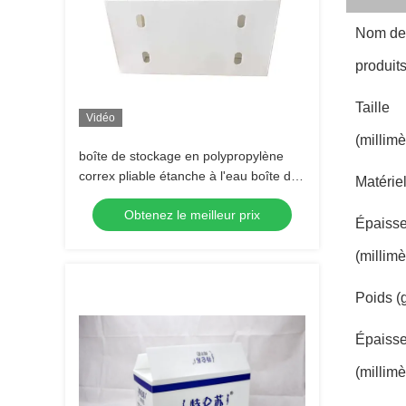
Nom de
produit
Taille
Vidéo
(millimè
boîte de stockage en polypropylène
correx pliable étanche à l'eau boîte de
Matérie
livraison de livraison de fruits frais en
Obtenez le meilleur prix
PP
Épaisse
(millimè
Poids (
Épaisse
(millimè