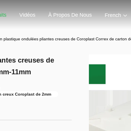
its
Vidéos
À Propos De Nous
French
en plastique ondulées pliantes creuses de Coroplast Correx de carto
antes creuses de
 2mm-11mm
n creux Coroplast de 2mm