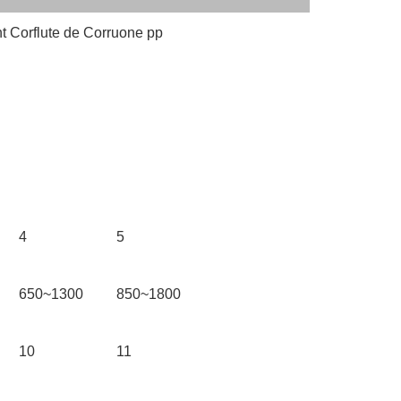
nt Corflute de Corruone pp
4
5
650~1300
850~1800
10
11