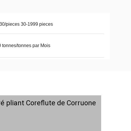
30/pieces 30-1999 pieces
 tonnes/tonnes par Mois
ré pliant Coreflute de Corruone