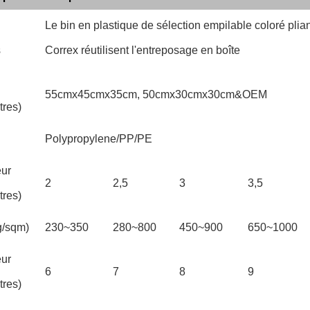
Le bin en plastique de sélection empilable coloré plia
s
Correx réutilisent l'entreposage en boîte
55cmx45cmx35cm, 50cmx30cmx30cm&OEM
tres)
l
Polypropylene/PP/PE
ur
2
2,5
3
3,5
tres)
g/sqm)
230~350
280~800
450~900
650~1000
ur
6
7
8
9
tres)