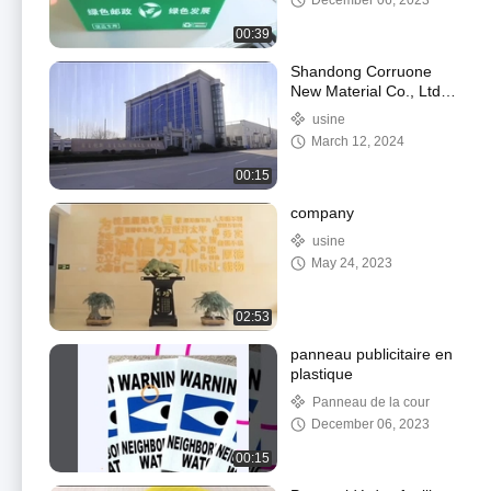
December 06, 2023
00:39
Shandong Corruone
New Material Co., Ltd.
est une société chinoise
usine
de fabrication de
March 12, 2024
matériaux.
00:15
company
usine
May 24, 2023
02:53
panneau publicitaire en
plastique
Panneau de la cour
December 06, 2023
00:15