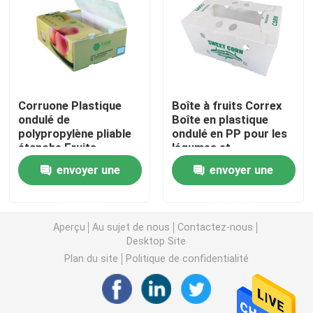
Conseil de Coroplast
Pp ont ridé la feuille
Corruone Plastique
Boîte à fruits Correx
ondulé de
Boîte en plastique
Feuilles en plastique ondulées réutilisées
polypropylène pliable
ondulé en PP pour les
étanche Fruits
légumes et
légumes
l'agriculture Boîte à
Feuille de Corflute
envoyer une
envoyer une
Asperges/Ginger/Taro/Okra
emballer
Boîte à emballer
demande
demande
Couverture en plastique ondulée
Aperçu
Au sujet de nous
Contactez-nous
Desktop Site
Boîtes ondulées de conditionnement en plastique
Plan du site
Politique de confidentialité
Pp ont ridé la boîte