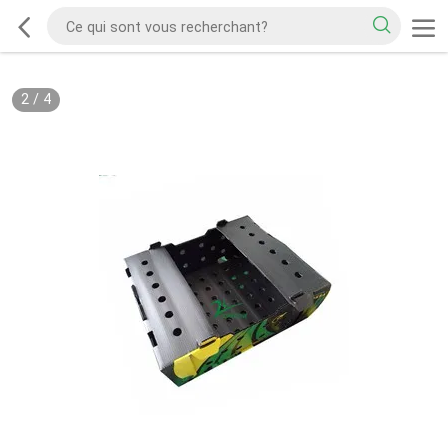
2
/
4