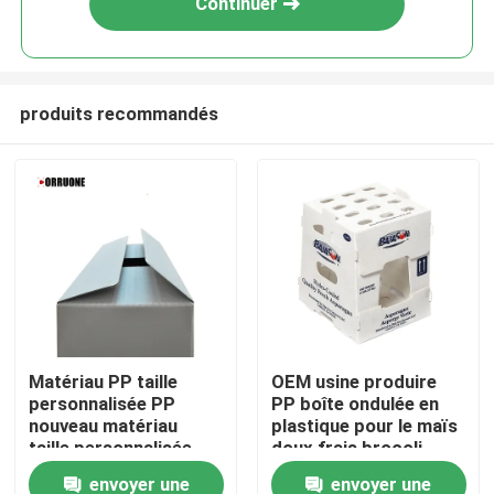
Continuer
produits recommandés
À la maison
Matériau PP taille
OEM usine produire
personnalisée PP
PP boîte ondulée en
Produits
nouveau matériau
plastique pour le maïs
taille personnalisée
doux frais brocoli
Polypropylène de
aubergine boîte de
envoyer une
envoyer une
Vidéos
qualité supérieure pp
gingembre