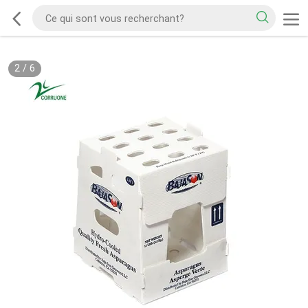
2
/
6