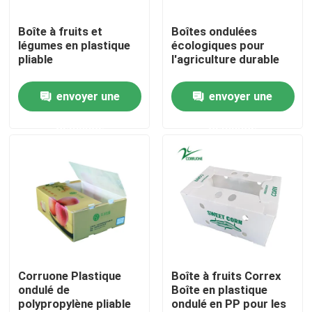
Boîte à fruits et
Boîtes ondulées
À propos de nous
légumes en plastique
écologiques pour
pliable
l'agriculture durable
Visite de l'usine
envoyer une
envoyer une
demande
demande
Contrôle de la qualité
Demandez un devis
Boîtes ondulées végétales
Boîtes ondulées à fruit
Corruone Plastique
Boîte à fruits Correx
ondulé de
Boîte en plastique
polypropylène pliable
ondulé en PP pour les
Garde de plastique ondulée d'arbre