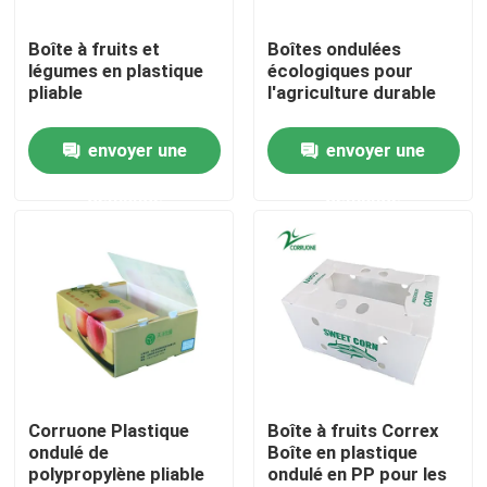
Boîte à fruits et
Boîtes ondulées
À propos de nous
légumes en plastique
écologiques pour
pliable
l'agriculture durable
Visite de l'usine
envoyer une
envoyer une
demande
demande
Contrôle de la qualité
Demandez un devis
Boîtes ondulées végétales
Boîtes ondulées à fruit
Corruone Plastique
Boîte à fruits Correx
ondulé de
Boîte en plastique
polypropylène pliable
ondulé en PP pour les
Garde de plastique ondulée d'arbre