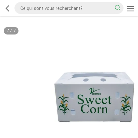
2
/
7