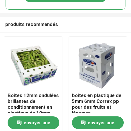
produits recommandés
À la maison
Boîtes 12mm ondulées
boîtes en plastique de
brillantes de
5mm 6mm Correx pp
conditionnement en
pour des fruits et
Produits
plastique de 10mm
légumes
avec le couvercle
envoyer une
envoyer une
Vidéos