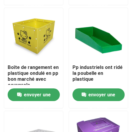
demande
demande
À propos de nous
Visite de l'usine
Contrôle de la qualité
Boîte de rangement en
Pp industriels ont ridé
Demandez un devis
plastique ondulé en pp
la poubelle en
bon marché avec
plastique
couvercle
Boîtes ondulées végétales
envoyer une
envoyer une
demande
demande
Boîtes ondulées à fruit
Garde de plastique ondulée d'arbre