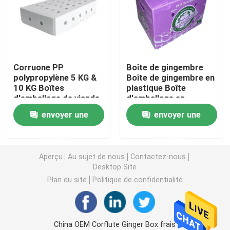
Conseil de Coroplast
Pp ont ridé la feuille
Corruone PP
Boîte de gingembre
polypropylène 5 KG &
Boîte de gingembre en
10 KG Boîtes
plastique Boîte
Feuilles en plastique ondulées réutilisées
d'emballage de viande
d'emballage en
congelée ou de fruits
plastique de
envoyer une
envoyer une
de mer imperméables
gingembre frais
Feuille de Corflute
sur mesure Boîte en
demande
demande
plastique ondulée de
fruits de mer
Couverture en plastique ondulée
Aperçu
Au sujet de nous
Contactez-nous
Desktop Site
Plan du site
Politique de confidentialité
Boîtes ondulées de conditionnement en plastique
Pp ont ridé la boîte
China OEM Corflute Ginger Box frais