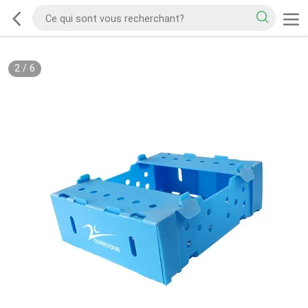
2
/
6