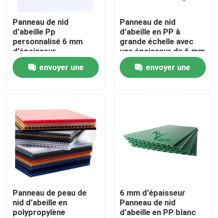
Panneau de nid
Panneau de nid
À propos de nous
d'abeille Pp
d'abeille en PP à
personnalisé 6 mm
grande échelle avec
d'épaisseur
une épaisseur de 6 mm
Visite de l'usine
et une densité de 1500
envoyer une
envoyer une
gm-3500 gm
demande
demande
Contrôle de la qualité
Demandez un devis
Boîtes ondulées végétales
Boîtes ondulées à fruit
Panneau de peau de
6 mm d'épaisseur
nid d'abeille en
Panneau de nid
polypropylène
d'abeille en PP blanc
Garde de plastique ondulée d'arbre