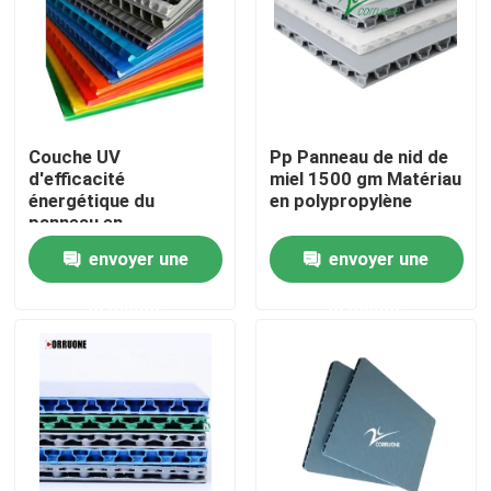
Couche UV
Pp Panneau de nid de
d'efficacité
miel 1500 gm Matériau
énergétique du
en polypropylène
panneau en
polypropylène blanc
envoyer une
envoyer une
de nid de miel
demande
demande
À la maison
Produits
Vidéos