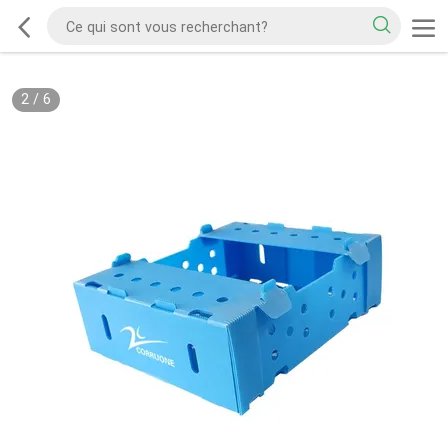
2
/
6