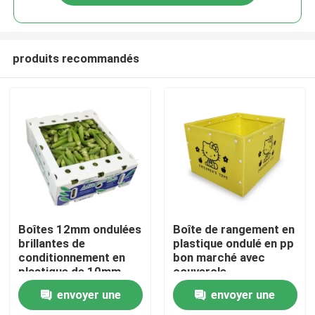
produits recommandés
À la maison
Boîtes 12mm ondulées
Boîte de rangement en
brillantes de
plastique ondulé en pp
conditionnement en
bon marché avec
Produits
plastique de 10mm
couvercle
avec le couvercle
envoyer une
envoyer une
Vidéos