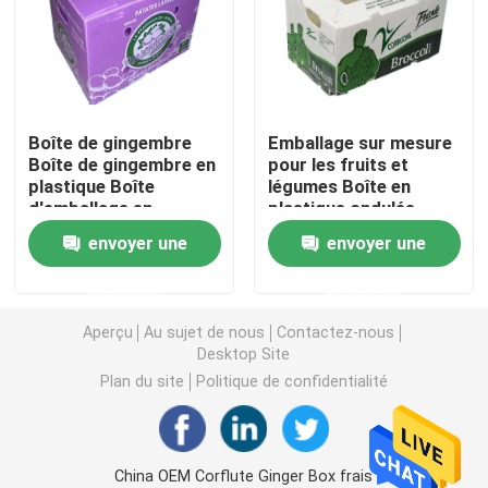
Conseil de Coroplast
Pp ont ridé la feuille
Boîte de gingembre
Emballage sur mesure
Boîte de gingembre en
pour les fruits et
plastique Boîte
légumes Boîte en
Feuilles en plastique ondulées réutilisées
d'emballage en
plastique ondulée
plastique de
Boîtes d'emballage en
envoyer une
envoyer une
gingembre frais
PP pour stockage
Feuille de Corflute
ondulé
demande
demande
Couverture en plastique ondulée
Aperçu
Au sujet de nous
Contactez-nous
Desktop Site
Plan du site
Politique de confidentialité
Boîtes ondulées de conditionnement en plastique
Pp ont ridé la boîte
China OEM Corflute Ginger Box frais